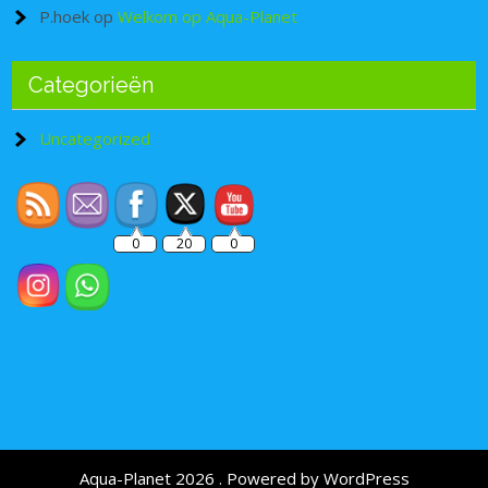
P.hoek
op
Welkom op Aqua-Planet
Categorieën
Set Youtube Channel ID
Uncategorized
0
20
0
Aqua-Planet 2026 . Powered by WordPress