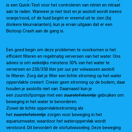
is een
Quick-Test
voor het controleren van nitriet en nitraat
aan te raden. Wanneer je niet test en je axolotl wordt ineens
oranje/rood, of de huid begint er vreemd uit te zien (bij
donkere kleurvarianten), kun je ervan uitgaan dat er een
Biotoop Crash aan de gang is.
Een goed begin om deze problemen te voorkomen is het
efficiënt
filteren
en regelmatig verversen van het water. Ons
advies is om wekelijks minstens 50% van het water te
verversen en 250/350 liter per uur per volwassen axolotl
te
filteren
. Zorg dat je
filter
een lichte stroming op het water
oppervlakte creëert. Creëer geen stroming op de bodem, daar
houden je axolotls niet van.
Daarnaast
kun je
een
zuurstofpompje
met
een
zuurstofsteentje
gebruiken om
beweging in het water te bevorderen.
Zowel de lichte oppervlaktestroming als
het
zuurstofsteentje
zorgen voor beweging in het
aquariumwater, waardoor het wateroppervlak wordt
verstoord. Dit bevordert de
stof
uitwisseling. Deze beweging