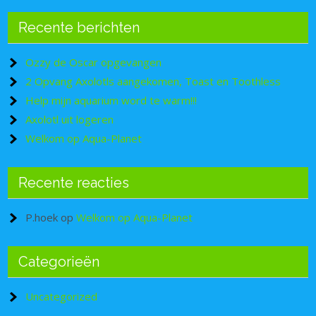
Recente berichten
Ozzy de Oscar opgevangen
2 Opvang Axolotls aangekomen, Toast en Toothless
Help mijn aquarium word te warm!!!
Axolotl uit logeren
Welkom op Aqua-Planet
Recente reacties
P.hoek
op
Welkom op Aqua-Planet
Categorieën
Set Youtube Channel ID
Uncategorized