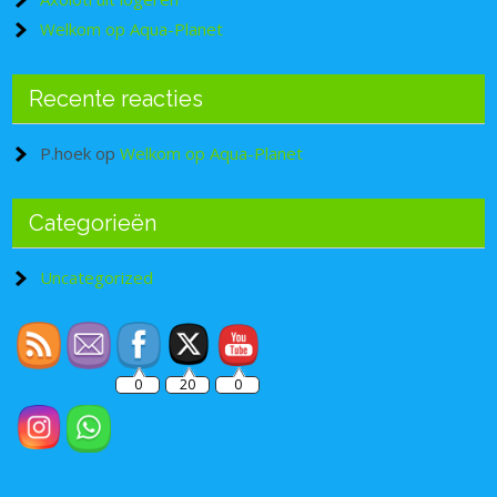
Welkom op Aqua-Planet
Recente reacties
P.hoek
op
Welkom op Aqua-Planet
Categorieën
Set Youtube Channel ID
Uncategorized
0
20
0