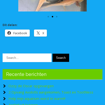
Dit delen:
Facebook
X
Recente berichten
Ozzy de Oscar opgevangen
2 Opvang Axolotls aangekomen, Toast en Toothless
Help mijn aquarium word te warm!!!
Axolotl uit logeren