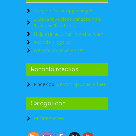
Ozzy de Oscar opgevangen
2 Opvang Axolotls aangekomen,
Toast en Toothless
Help mijn aquarium word te warm!!!
Axolotl uit logeren
Welkom op Aqua-Planet
Recente reacties
P.hoek
op
Welkom op Aqua-Planet
Categorieën
Uncategorized
Set Youtube Channel ID