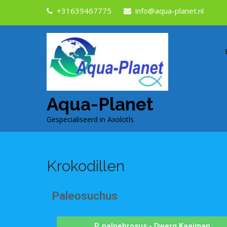
+31639467775
info@aqua-planet.nl
Aqua-Planet
Gespecialiseerd in Axolotls
Krokodillen
Paleosuchus
P. palpebrosus - Dwerg Kaaiman