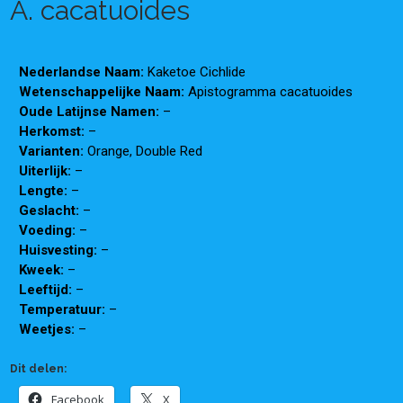
A. cacatuoides
Nederlandse Naam:
Kaketoe Cichlide
Wetenschappelijke Naam:
Apistogramma cacatuoides
Oude Latijnse Namen:
–
Herkomst:
–
Varianten:
Orange, Double Red
Uiterlijk:
–
Lengte:
–
Geslacht:
–
Voeding:
–
Huisvesting:
–
Kweek:
–
Leeftijd:
–
Temperatuur:
–
Weetjes:
–
Dit delen:
Facebook
X