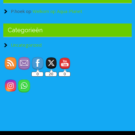
P.hoek
op
Welkom op Aqua-Planet
Categorieën
Set Youtube Channel ID
Uncategorized
0
20
0