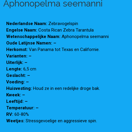
Aphonopelma seemanni
Nederlandse Naam:
Zebravogelspin
Engelse Naam:
Costa Rican Zebra Tarantula
Wetenschappelijke Naam:
Aphonopelma seemanni
Oude Latijnse Namen: –
Herkomst:
Van Panama tot Texas en Californie.
Varianten: –
Uiterlijk: –
Lengte:
6,5 cm
Geslacht: –
Voeding: –
Huisvesting:
Houd ze in een redelijke droge bak.
Kweek: –
Leeftijd: –
Temperatuur: –
R
V:
60-80%
Weetjes:
Stressgevoelige en aggressieve spin.