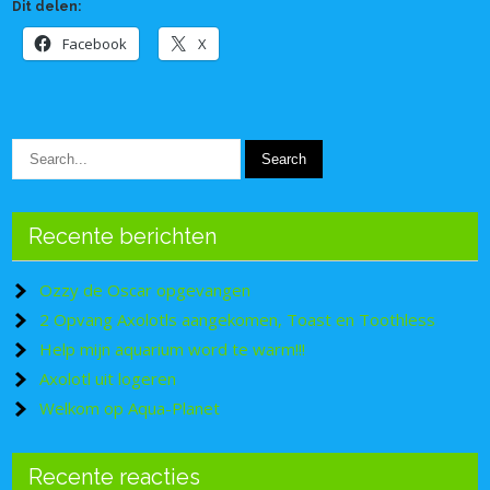
Dit delen:
Facebook
X
Recente berichten
Ozzy de Oscar opgevangen
2 Opvang Axolotls aangekomen, Toast en Toothless
Help mijn aquarium word te warm!!!
Axolotl uit logeren
Welkom op Aqua-Planet
Recente reacties