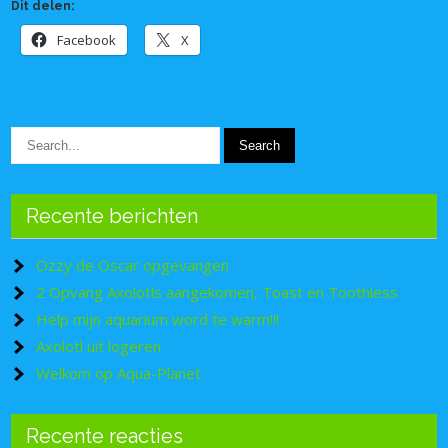
Dit delen:
Facebook
X
Recente berichten
Ozzy de Oscar opgevangen
2 Opvang Axolotls aangekomen, Toast en Toothless
Help mijn aquarium word te warm!!!
Axolotl uit logeren
Welkom op Aqua-Planet
Recente reacties