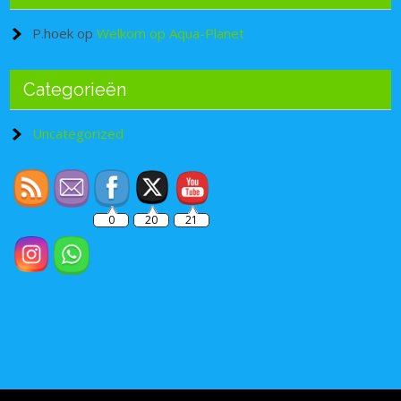
P.hoek
op
Welkom op Aqua-Planet
Categorieën
Set Youtube Channel ID
Uncategorized
0
20
21