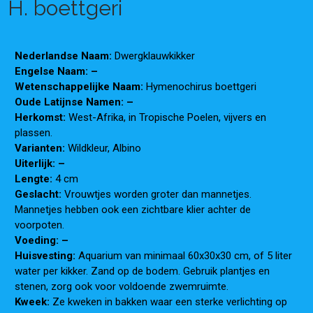
H. boettgeri
Nederlandse Naam:
Dwergklauwkikker
Engelse Naam: –
Wetenschappelijke Naam:
Hymenochirus boettgeri
Oude Latijnse Namen: –
Herkomst:
West-Afrika, in Tropische Poelen, vijvers en
plassen.
Varianten:
Wildkleur, Albino
Uiterlijk: –
Lengte:
4 cm
Geslacht:
Vrouwtjes worden groter dan mannetjes.
Mannetjes hebben ook een zichtbare klier achter de
voorpoten.
Voeding: –
Huisvesting:
Aquarium van minimaal 60x30x30 cm, of 5 liter
water per kikker. Zand op de bodem. Gebruik plantjes en
stenen, zorg ook voor voldoende zwemruimte.
Kweek:
Ze kweken in bakken waar een sterke verlichting op