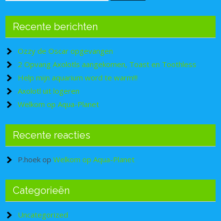
Recente berichten
Ozzy de Oscar opgevangen
2 Opvang Axolotls aangekomen, Toast en Toothless
Help mijn aquarium word te warm!!!
Axolotl uit logeren
Welkom op Aqua-Planet
Recente reacties
P.hoek
op
Welkom op Aqua-Planet
Categorieën
Set Youtube Channel ID
Uncategorized